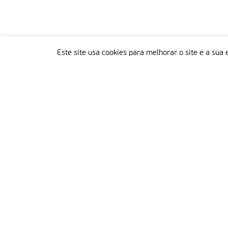
Este site usa cookies para melhorar o site e a sua 
Delegação Portuguesa do Instituto Missionário da Consolata
Morada:
Rua Francisco Marto, 52, Apartado 5
2496-908 FÁTIMA
Tel.:
249 539 430 / 249 539 460
Emails.:
redacao@fatimamissionaria.pt /
assinaturas@fatimamissionaria.pt