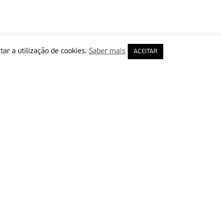
tar a utilização de cookies.
Saber mais
ACEITAR
rimeiro Nome
ail
Leia e aceite a Política de Privacidade