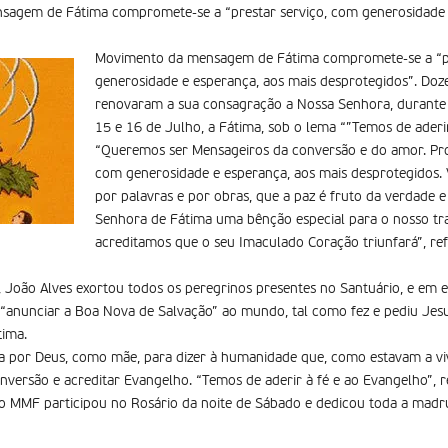
sagem de Fátima compromete-se a “prestar serviço, com generosidade 
Movimento da mensagem de Fátima compromete-se a “pr
generosidade e esperança, aos mais desprotegidos”. Doz
renovaram a sua consagração a Nossa Senhora, durante 
15 e 16 de Julho, a Fátima, sob o lema “”Temos de aderir
“Queremos ser Mensageiros da conversão e do amor. Pr
com generosidade e esperança, aos mais desprotegidos. 
por palavras e por obras, que a paz é fruto da verdade e
Senhora de Fátima uma bênção especial para o nosso tra
acreditamos que o seu Imaculado Coração triunfará”, ref
 João Alves exortou todos os peregrinos presentes no Santuário, e em 
 “anunciar a Boa Nova de Salvação” ao mundo, tal como fez e pediu Je
ima.
da por Deus, como mãe, para dizer à humanidade que, como estavam a vi
onversão e acreditar Evangelho. “Temos de aderir à fé e ao Evangelho”, r
 o MMF participou no Rosário da noite de Sábado e dedicou toda a ma