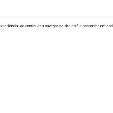
experiência. Ao continuar a navegar no site está a concordar em acei
Informações
P
QUEM SOMOS
ESTATUTO EDITORIAL
Em
FICHA TÉCNICA
LINKS
POLÍTICA DE PRIVACIDADE
CONTACTOS