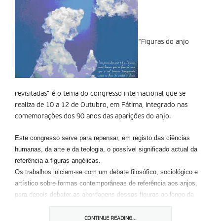
“Figuras do anjo
revisitadas” é o tema do congresso internacional que se
realiza de 10 a 12 de Outubro, em Fátima, integrado nas
comemorações dos 90 anos das aparições do anjo.
Este congresso serve para repensar, em registo das ciências
humanas, da arte e da teologia, o possível significado actual da
referência a figuras angélicas.
Os trabalhos iniciam-se com um debate filosófico, sociológico e
artístico sobre formas contemporâneas de referência aos anjos,
para depois debater as abordagens dessas figuras ao longo da
história do cristianismo, no sentido de propor uma releitura
actualizada da questão, abrindo pistas de recuperação da
CONTINUE READING...