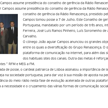
Campos assume presidência do conselho de gerência da Rádio Renascenç
 Campos assume presidência do conselho de gerência da Rádio Renasce
conselho de gerência da Rádio Renascença, presidido pe
Campos tomou posse a 7 de Julho. Este Conselho de ger
Portuguesa, mandatado por um período de três anos, in
Ferreira, José Luís Ramos Pinheiro, Luís Soromenho de a
Carvalho.
O cónego João aguiar Campos anunciou os grandes obje
entre os quais a diversificação do Grupo Renascença. O 
plataforma de comunicação na internet, para além das s
dos habituais sites dos canais. Outra das metas é reforç
entes ” RFM e MEG a FM.
da de posse, o cardeal patriarca de Lisboa assinalou a importância de le
greja na sociedade portuguesa, para dar voz à sua missão de aposta na pe
tância do meio rádio nesta fase de evolução acelerada de outras plata
a a necessidade e o cruzamento das várias formas de comunicação social