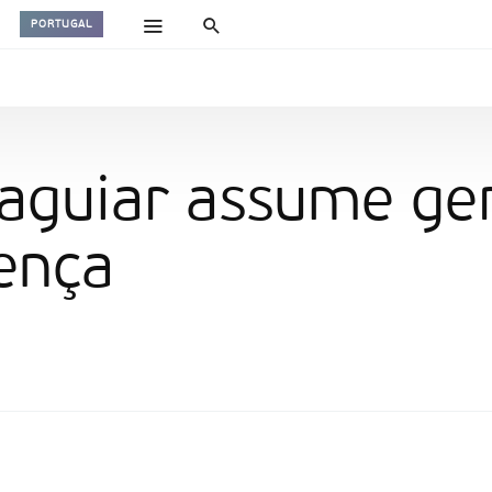
PORTUGAL
aguiar assume ger
ença