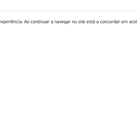
experiência. Ao continuar a navegar no site está a concordar em acei
Informações
P
QUEM SOMOS
ESTATUTO EDITORIAL
Em
FICHA TÉCNICA
LINKS
POLÍTICA DE PRIVACIDADE
CONTACTOS