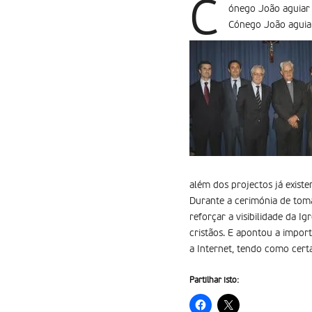
C
ónego João aguiar 
Cónego João aguiar
além dos projectos já exist
Durante a cerimónia de toma
reforçar a visibilidade da I
cristãos. E apontou a impor
a Internet, tendo como cert
Partilhar isto: