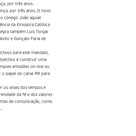
a, por três anos.
nça, por três anos. O novo
lo cónego João aguiar
ência da Emissora Católica
tegra também Luís Torgal
lvito e Gonçalo Faria de
ctivos para este mandato,
objectivo é construir uma
imples emissões on-line ou
ar o papel do canal RR para
r os sinais dos tempos e
renidade da fé e dos valores
formas de comunicação, como
.