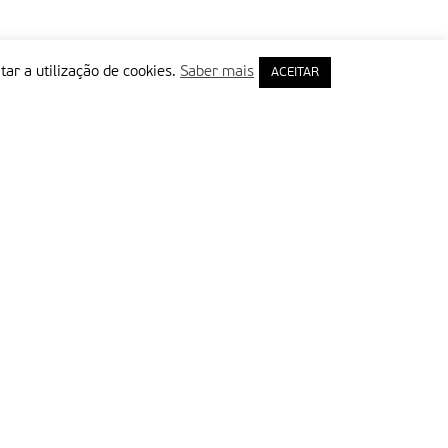
tar a utilização de cookies.
Saber mais
ACEITAR
rimeiro Nome
ail
Leia e aceite a Política de Privacidade