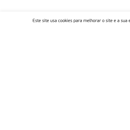
Este site usa cookies para melhorar o site e a sua 
Delegação Portuguesa do Instituto Missionário da Consolata
Morada:
Rua Francisco Marto, 52, Apartado 5
2496-908 FÁTIMA
Tel.:
249 539 430 / 249 539 460
Emails.:
redacao@fatimamissionaria.pt /
assinaturas@fatimamissionaria.pt