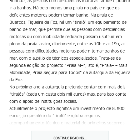
Buarcos, as pessoas com deficiências motoras também podem
ir a banhos. Há pelo menos uma praia no país em que os
deficientes motores podem tomar banho. Na praia de
Buarcos, Figueira da Foz, há um “tiralô” um equipamento de
banho de mar, que permite que as pessoas com deficiências
motoras ou com mobilidade reduzida possam usufruir em
pleno da praia. assim, diariamente, entre as 10h e as 19h, as
pessoas com dificuldades motoras podem tomar banhos de
mar, com o auxí­lio de técnicos especializados. Trata-se da
segunda edição do projecto “Praia M+”, isto é, “Praia+ – Mais
Mobilidade, Praia Segura para Todos” da autarquia da Figueira
da Foz.
No próximo ano a autarquia pretende contar com mais dois
“tiralôs” (cada um custa dois mil euros) mas, para isso conta
com o apoio de instituições sociais.
actualmente o projecto significa um investimento de 8. 500
euros, já que além do “tiralô” engloba seguros,
acompanhamento técnico e material de primeiros socorros.
Está ainda assegurada a permanência, no local, de dois
nadadores salvadores com formação especí­fica para o efeito.
CONTINUE READING...