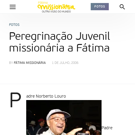
FOTOS
FOTOS
Peregrinação Juvenil
missionária a Fátima
BY
FÁTIMA MISSIONÁRIA
1 DE JULHO, 2006
P
adre Norberto Louro
Padre