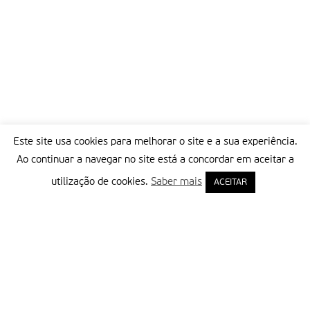
Este site usa cookies para melhorar o site e a sua experiência.
Ao continuar a navegar no site está a concordar em aceitar a
utilização de cookies.
Saber mais
ACEITAR
Delegação Portuguesa do Instituto Missionário da Consolata
Morada:
Rua Francisco Marto, 52, Apartado 5
2496-908 FÁTIMA