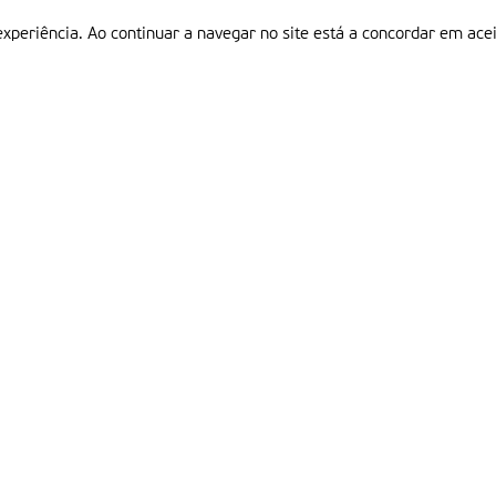
experiência. Ao continuar a navegar no site está a concordar em acei
Informações
P
QUEM SOMOS
ESTATUTO EDITORIAL
Em
FICHA TÉCNICA
LINKS
POLÍTICA DE PRIVACIDADE
CONTACTOS