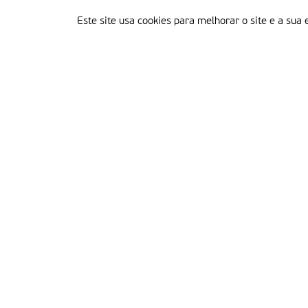
Este site usa cookies para melhorar o site e a sua 
Delegação Portuguesa do Instituto Missionário da Consolata
Morada:
Rua Francisco Marto, 52, Apartado 5
2496-908 FÁTIMA
Tel.:
249 539 430 / 249 539 460
Emails.:
redacao@fatimamissionaria.pt /
assinaturas@fatimamissionaria.pt