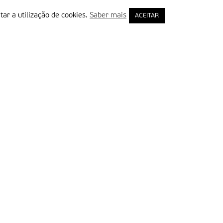
tar a utilização de cookies.
Saber mais
ACEITAR
rimeiro Nome
ail
Leia e aceite a Política de Privacidade