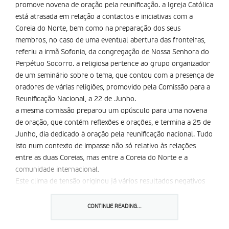
promove novena de oração pela reunificação. a Igreja Católica
está atrasada em relação a contactos e iniciativas com a
Coreia do Norte, bem como na preparação dos seus
membros, no caso de uma eventual abertura das fronteiras,
referiu a irmã Sofonia, da congregação de Nossa Senhora do
Perpétuo Socorro. a religiosa pertence ao grupo organizador
de um seminário sobre o tema, que contou com a presença de
oradores de várias religiões, promovido pela Comissão para a
Reunificação Nacional, a 22 de Junho.
a mesma comissão preparou um opúsculo para uma novena
de oração, que contém reflexões e orações, e termina a 25 de
Junho, dia dedicado à oração pela reunificação nacional. Tudo
isto num contexto de impasse não só relativo às relações
entre as duas Coreias, mas entre a Coreia do Norte e a
comunidade internacional.
Este clima de tensão originou já vários resultados negativos
no processo de re-aproximação das duas Coreias, o mais
falado sendo o cancelamento, ainda que provisório, da viagem
CONTINUE READING...
que o antigo presidente da república, Kim Dae-Jung, deveria
fazer a Pyonghyang, capital norte-coreana, no final deste mês.