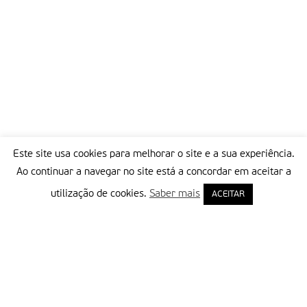
Este site usa cookies para melhorar o site e a sua experiência.
Ao continuar a navegar no site está a concordar em aceitar a
utilização de cookies.
Saber mais
ACEITAR
Delegação Portuguesa do Instituto Missionário da Consolata
Morada:
Rua Francisco Marto, 52, Apartado 5