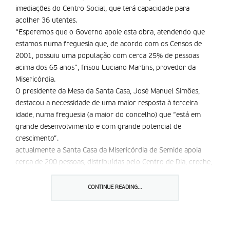
imediações do Centro Social, que terá capacidade para
acolher 36 utentes.
“Esperemos que o Governo apoie esta obra, atendendo que
estamos numa freguesia que, de acordo com os Censos de
2001, possuiu uma população com cerca 25% de pessoas
acima dos 65 anos”, frisou Luciano Martins, provedor da
Misericórdia.
O presidente da Mesa da Santa Casa, José Manuel Simões,
destacou a necessidade de uma maior resposta à terceira
idade, numa freguesia (a maior do concelho) que “está em
grande desenvolvimento e com grande potencial de
crescimento”.
actualmente a Santa Casa da Misericórdia de Semide apoia
cerca de 200 pessoas, distribuí­das pelo Centro de Dia, creche,
aTL e apoio ao domicí­lio. Também na área do aTL, a
instituição está a diligenciar junto da Segurança Social para
CONTINUE READING...
financiar esta valência que apoia 30 crianças.
Partilhar isto: