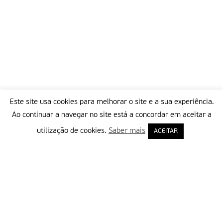
Este site usa cookies para melhorar o site e a sua experiência.
Ao continuar a navegar no site está a concordar em aceitar a
utilização de cookies.
Saber mais
ACEITAR
Delegação Portuguesa do Instituto Missionário da Consolata
Morada:
Rua Francisco Marto, 52, Apartado 5
2496-908 FÁTIMA