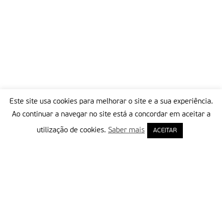
Este site usa cookies para melhorar o site e a sua experiência.
Ao continuar a navegar no site está a concordar em aceitar a
utilização de cookies.
Saber mais
ACEITAR
Delegação Portuguesa do Instituto Missionário da Consolata
Morada:
Rua Francisco Marto, 52, Apartado 5
2496-908 FÁTIMA