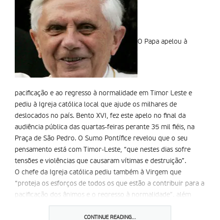
O Papa apelou à
pacificação e ao regresso à normalidade em Timor Leste e
pediu à Igreja católica local que ajude os milhares de
deslocados no país. Bento XVI, fez este apelo no final da
audiência pública das quartas-feiras perante 35 mil fiéis, na
Praça de São Pedro. O Sumo Pontífice revelou que o seu
pensamento está com Timor-Leste, “que nestes dias sofre
tensões e violências que causaram vítimas e destruição”.
O chefe da Igreja católica pediu também à Virgem que
“proteja os esforços de todos os que estão a contribuir para a
pacificação dos ânimos e o regresso à normalidade”. além
disso, pediu ainda aos responsáveis religiosos e organizações
católicas presentes neste recente país livre que continuem a
CONTINUE READING...