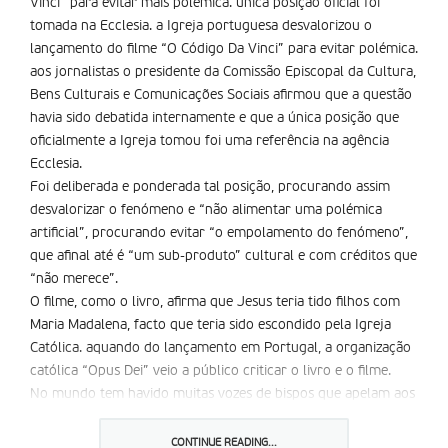
Vinci” para evitar mais polémica. única posição oficial foi
tomada na Ecclesia. a Igreja portuguesa desvalorizou o
lançamento do filme “O Código Da Vinci” para evitar polémica.
aos jornalistas o presidente da Comissão Episcopal da Cultura,
Bens Culturais e Comunicações Sociais afirmou que a questão
havia sido debatida internamente e que a única posição que
oficialmente a Igreja tomou foi uma referência na agência
Ecclesia.
Foi deliberada e ponderada tal posição, procurando assim
desvalorizar o fenómeno e “não alimentar uma polémica
artificial”, procurando evitar “o empolamento do fenómeno”,
que afinal até é “um sub-produto” cultural e com créditos que
“não merece”.
O filme, como o livro, afirma que Jesus teria tido filhos com
Maria Madalena, facto que teria sido escondido pela Igreja
Católica. aquando do lançamento em Portugal, a organização
católica “Opus Dei” veio a público criticar o livro e o filme.
No mundo tem havido muitas vozes de bispos que apelam aos
fiéis para o boicote do filme. a excepção parece ser o bispo de
Macau que aconselha a que seja visto para que possa ser
CONTINUE READING...