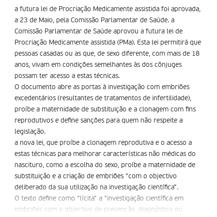
a futura lei de Procriação Medicamente assistida foi aprovada,
a 23 de Maio, pela Comissão Parlamentar de Saúde. a
Comissão Parlamentar de Saúde aprovou a futura lei de
Procriação Medicamente assistida (PMa). Esta lei permitirá que
pessoas casadas ou as que, de sexo diferente, com mais de 18
anos, vivam em condições semelhantes às dos cônjuges
possam ter acesso a estas técnicas.
O documento abre as portas à investigação com embriões
excedentários (resultantes de tratamentos de infertilidade),
proí­be a maternidade de substituição e a clonagem com fins
reprodutivos e define sanções para quem não respeite a
legislação.
a nova lei, que proí­be a clonagem reprodutiva e o acesso a
estas técnicas para melhorar características não médicas do
nascituro, como a escolha do sexo, proí­be a maternidade de
substituição e a criação de embriões “com o objectivo
deliberado da sua utilização na investigação cientí­fica”.
O texto define como “lí­cita” a “investigação cientí­fica em
embriões com o objectivo de prevenção, diagnóstico ou