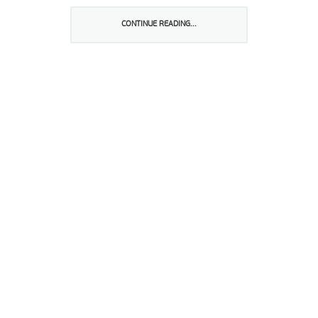
terapia em embriões, de aperfeiçoamento das técnicas de
PMa”.
CONTINUE READING...
Partilhar isto: