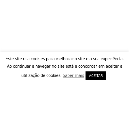
Este site usa cookies para melhorar o site e a sua experiência.
Ao continuar a navegar no site está a concordar em aceitar a
utilização de cookies.
Saber mais
ACEITAR
Delegação Portuguesa do Instituto Missionário da Consolata
Morada:
Rua Francisco Marto, 52, Apartado 5
2496-908 FÁTIMA