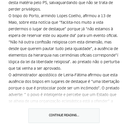
desta matéria pelo PS, salvaguardando que não se trata de
perder privilégios.
O bispo do Porto, armindo Lopes Coelho, afirmou a 13 de
Maio, sobre esta notícia que “facilita-nos muito a vida
perdermos o lugar de destaque” porque já “não estamos à
espera de reservar este ou aquele dia” para um evento oficial.
“Não há outra confissão religiosa com esta dimensão, mas
desde que querem pautar tudo pela igualdade”, a ausência de
elementos da hierarquia nas cerimónias oficiais corresponde”í
lógica da lei da liberdade religiosa”. ao prelado não o perturba
que tal venha a ser aprovado.
O administrador apostólico de Leiria-Fátima afirmou que esta
ausência dos bispos em lugares de destaque é “uma libertação
porque o que é protocolar pode ser um incómodo”. O prelado
adverte: ” o povo é inteligente e percebe que um Estado que
se alheia de uma organização eclesiástica está a ofender” a
sua própria história.
CONTINUE READING...
Partilhar isto: