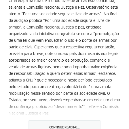
Uma etapa na luta de mundo livre de armas está concluí­da,
salienta a Comissão Nacional Justiça e Paz. Observatório está
atento “Por uma sociedade segura e livre de armas”. No final
da audição pública “Por uma sociedade segura e livre de
armas”, a Comissão Nacional Justiça e paz, entidade
organizadora da iniciativa congratula-se com a “promulgação
de uma lei que vem enquadrar o uso e o porte de armas por
parte de civis. Esperamos que a respectiva regulamentação,
prevista para breve, dote o nosso país dos mecanismos legais
apropriados ao maior controlo da produção, comércio e
venda de armas ligeiras, bem como imponha maior exigência
de responsabilização a quem detém essas armas”, esclarece.
adianta a CNJP que é necessário neste período estipulado
pelo estado para uma entrega voluntária de ” uma ampla
mobilização nesse sentido por parte da sociedade civil. O
Estado, por seu turno, deverá empenhar-se em criar um clima
de confiança propí­cio ao “desarmamento””, refere a Comissão
Nacional Justiça e Paz.
além disso torna-se necessário “criar um clima dissuasor da
proliferação de armas”, defende. “O Estado deveria assumir,
CONTINUE READING...