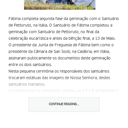
Fátima completa segunda fase da geminação com o Santuário
de Pettoruto, na Itália. O Santuário de Fátima completou a
geminação com Santuário de Pettoruto, no final da
celebração eucarística e antes da bênção final, a 13 de Maio.
O presidente da Junta de Freguesia de Fátima bem como o
presidente da Câmara de San Sosti, na Calábria, em Itália,
assinaram publicamente os documentos deste geminação
entre os dois santuários.
Nesta pequena cerimónia os responsáveis dos santuários
trocaram estátuas das imagens de Nossa Senhora, destes
santuários marianos.
a primeira fase da geminação realizou-se a 7 e 8 de Setembro
de 2005. Nessa ocasião uma comitiva do santuário de Fátima
deslocou-se ao Santuário de Pettoruto onde houve uma
CONTINUE READING...
celebração com a entrega da imagem de Nossa Senhora de
Fátima. Já depois da cerimónia o reitor do Santuário de
Pettoruto escreveu ao reitor do Santuário de Fátima