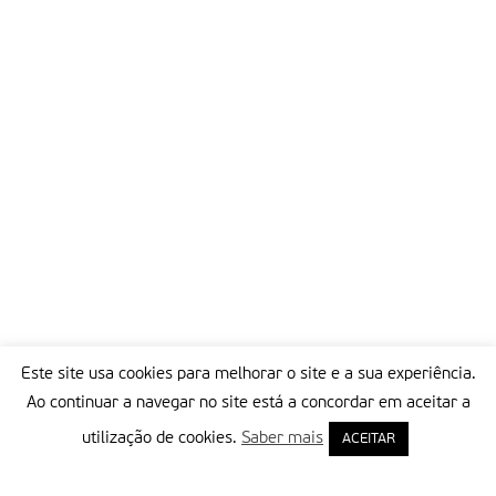
todos já “na horizontal”, para o merecido sono dos cansados,
mas esperançados. Fátima já esteve mais longe!
Partilhar isto:
Este site usa cookies para melhorar o site e a sua experiência.
Ao continuar a navegar no site está a concordar em aceitar a
utilização de cookies.
Saber mais
ACEITAR