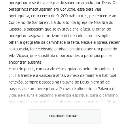
peregrinar é sentir a alegria de saber-se amado por Deus. Os
peregrinos madrugaram em Coruche, essa bela Vila
portuguesa, com cerca de 9. 200 habitantes, pertencente ao
Concelho de Santarém. Lá do alto, da Igreja de Nsa Sra do
Castelo, a paisagem que se avistava era idí­lica. O olhar do
peregrino rasgava o horizonte delineando, com o simples
olhar, a geografia da caminhada já feita. Naquela Igreja, recém
restaurada, foi celebrada a missa, presidida por um padre de
Vila Viçosa, que substituí­a o pároco desta paróquia por se
encontrar ausente.
Hora de partir, rumo a almeirim, guiados pelos símbolos: a
cruz à frente e a vassoura atrás. a meio da manhã a habitual
reflexão, sempre baseada na Palavra de Deus. Nem só de
passos vive um peregrino. a Palavra é alimento. a Palavra é
vida. a Palavra é bálsamo e energia espiritual para o caminho.
Mas como “a carne é fraca” ali estvam novamente “Os Búzios”
de Coruche para aliviar o cansaço, curar feridas, suavizar
dores. Bem hajam! acudiam também a outros grupos que
CONTINUE READING...
caminhavam noutros pontos da estrada.
O almoço foi no restaurante ” a Grelha” na bonita aldeia ” a