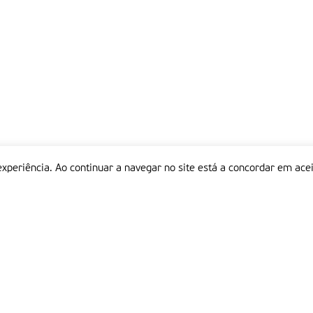
experiência. Ao continuar a navegar no site está a concordar em acei
Informações
P
QUEM SOMOS
ESTATUTO EDITORIAL
Em
FICHA TÉCNICA