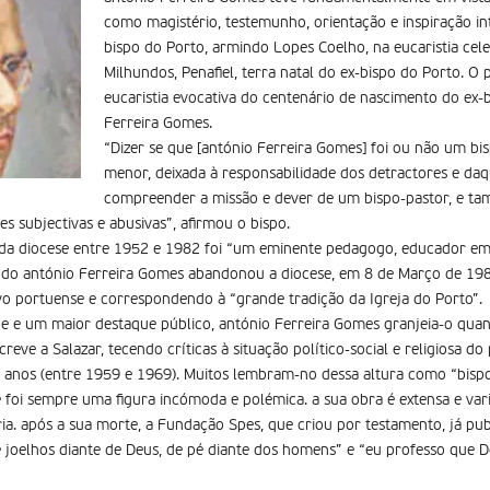
como magistério, testemunho, orientação e inspiração int
bispo do Porto, armindo Lopes Coelho, na eucaristia cel
Milhundos, Penafiel, terra natal do ex-bispo do Porto. O 
eucaristia evocativa do centenário de nascimento do ex-
Ferreira Gomes.
“Dizer se que [antónio Ferreira Gomes] foi ou não um bi
menor, deixada à responsabilidade dos detractores e da
compreender a missão e dever de um bispo-pastor, e t
s subjectivas e abusivas”, afirmou o bispo.
 da diocese entre 1952 e 1982 foi “um eminente pedagogo, educador em 
ando antónio Ferreira Gomes abandonou a diocese, em 8 de Março de 19
o portuense e correspondendo à “grande tradição da Igreja do Porto”.
ade e um maior destaque público, antónio Ferreira Gomes granjeia-o qu
reve a Salazar, tecendo críticas à situação político-social e religiosa d
0 anos (entre 1959 e 1969). Muitos lembram-no dessa altura como “bisp
e foi sempre uma figura incómoda e polémica. a sua obra é extensa e var
ria. após a sua morte, a Fundação Spes, que criou por testamento, já publ
oelhos diante de Deus, de pé diante dos homens” e “eu professo que De