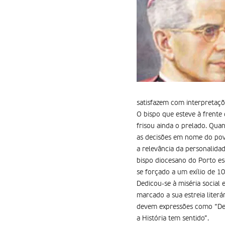
satisfazem com interpretaçõe
O bispo que esteve à frente
frisou ainda o prelado. Qu
as decisões em nome do pov
a relevância da personalid
bispo diocesano do Porto esc
se forçado a um exílio de 1
Dedicou-se à miséria social 
marcado a sua estreia literá
devem expressões como “De j
a História tem sentido”.