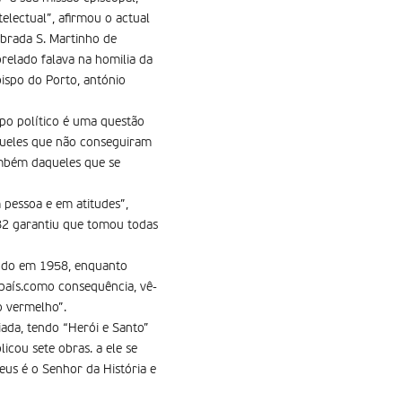
electual”, afirmou o actual
ebrada S. Martinho de
prelado falava na homilia da
bispo do Porto, antónio
spo político é uma questão
queles que não conseguiram
ambém daqueles que se
pessoa e em atitudes”,
82 garantiu que tomou todas
ando em 1958, enquanto
o país.como consequência, vê-
o vermelho”.
iada, tendo “Herói e Santo”
icou sete obras. a ele se
us é o Senhor da História e