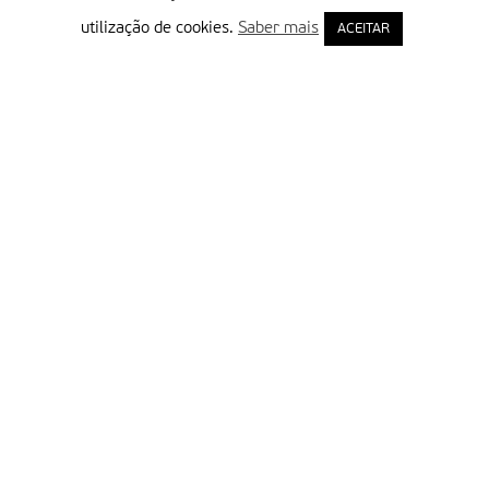
utilização de cookies.
Saber mais
ACEITAR
Delegação Portuguesa do Instituto Missionário da Consolata
Morada:
Rua Francisco Marto, 52, Apartado 5
2496-908 FÁTIMA
Tel.:
249 539 430 / 249 539 460
Emails.:
redacao@fatimamissionaria.pt /
assinaturas@fatimamissionaria.pt
Informações
Primeiro Nome