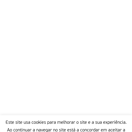
laços de afecto, de partilha e de convivência.
Partilha-se também sobre as motivações que trouxeram cada
um para a caminhada. Há para todos os gostos: desde
promessas as mais variadas até, simplesmente, o gosto e o
desejo de peregrinar a Fátima numa tentativa de fazer uma
experiência forte de “mergulho” no coração de Deus, na
partilha da vida e da história de cada um com os irmãos, nas
dores, na esperança, na consolação e na fé.
Partilhar isto:
Este site usa cookies para melhorar o site e a sua experiência.
Ao continuar a navegar no site está a concordar em aceitar a