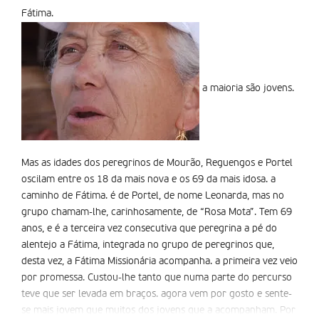
Fátima.
a maioria são jovens.
Mas as idades dos peregrinos de Mourão, Reguengos e Portel
oscilam entre os 18 da mais nova e os 69 da mais idosa. a
caminho de Fátima. é de Portel, de nome Leonarda, mas no
grupo chamam-lhe, carinhosamente, de “Rosa Mota”. Tem 69
anos, e é a terceira vez consecutiva que peregrina a pé do
alentejo a Fátima, integrada no grupo de peregrinos que,
desta vez, a Fátima Missionária acompanha. a primeira vez veio
por promessa. Custou-lhe tanto que numa parte do percurso
teve que ser levada em braços. agora vem por gosto e sente-
se mais jovem que muitos dos jovens que a acompanham. Por