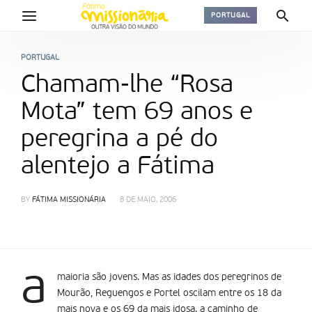
PORTUGAL
PORTUGAL
Chamam-lhe “Rosa
Mota” tem 69 anos e
peregrina a pé do
alentejo a Fátima
BY
FÁTIMA MISSIONÁRIA
8 DE MAIO, 2006
a
maioria são jovens. Mas as idades dos peregrinos de
Mourão, Reguengos e Portel oscilam entre os 18 da
mais nova e os 69 da mais idosa. a caminho de