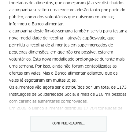
toneladas de alimentos, que começaram já a ser distribuídos.
a campanha suscitou uma enorme adesão tanto por parte do
público, como dos voluntários que quiseram colaborar,
informou o Banco alimentar.
a campanha deste fim-de-semana também serviu para testar a
nova modalidade de recolha – através cupões-vale, que
permitiu a recolha de alimentos em supermercados de
pequenas dimensões, em que não era possível estarem
voluntários. Esta nova modalidade prolonga-se durante mais
uma semana. Por isso, ainda não foram contabilizadas as
ofertas em vales. Mas o Banco alimentar adiantou que os
vales já esgotaram em muitas lojas.
Os alimentos vão agora ser distribuídos por um total de 1173
Instituições de Solidariedade Social a mais de 216 mil pessoas
com carências alimentares comprovadas.
Em 2005, o Banco alimentar distribuiu 17 704 toneladas de
alimentos, equivalentes a um valor global estimado superior a
25,1 milhões de euros.
CONTINUE READING...
Partilhar isto: