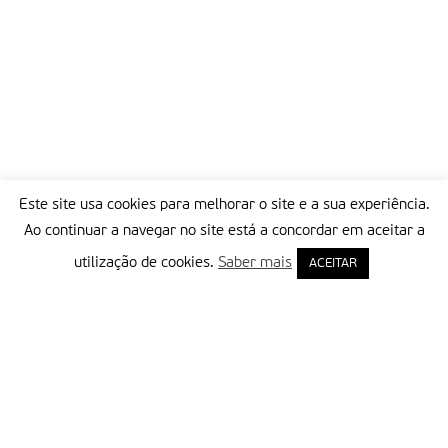
Este site usa cookies para melhorar o site e a sua experiência.
Ao continuar a navegar no site está a concordar em aceitar a
utilização de cookies.
Saber mais
ACEITAR
Delegação Portuguesa do Instituto Missionário da Consolata
Morada:
Rua Francisco Marto, 52, Apartado 5
2496-908 FÁTIMA