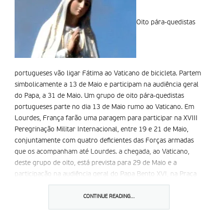
Oito pára-quedistas
portugueses vão ligar Fátima ao Vaticano de bicicleta. Partem
simbolicamente a 13 de Maio e participam na audiência geral
do Papa, a 31 de Maio. Um grupo de oito pára-quedistas
portugueses parte no dia 13 de Maio rumo ao Vaticano. Em
Lourdes, França farão uma paragem para participar na XVIII
Peregrinação Militar Internacional, entre 19 e 21 de Maio,
conjuntamente com quatro deficientes das Forças armadas
que os acompanham até Lourdes. a chegada, ao Vaticano,
deste grupo de oito, está prevista para 29 de Maio e a
participação na audiência geral do Papa Bento XVI, na Praça
de São Pedro, no dia 31.
Os 12 elementos participarão nas cerimónias de 13 de Maio,
CONTINUE READING...
em Fátima partindo, simbolicamente de Lisboa, ao fim da