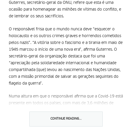
Guterres, secretário-geral da ONU, refere que esta é uma
ocasião para homenagear as milhões de vítimas do conflito, e
de lembrar os seus sacrifícios.
O responsável frisa que o mundo nunca deve “esquecer o
holocausto e os outros crimes graves e horrendos cometidos
pelos nazis”. “A vitória sobre o fascismo e a tirania em maio de
1945 marcou o início de uma nova era”, afirma Guterres. O
secretário-geral da organização destaca que foi uma
“apreciação pela solidariedade internacional e humanidade
compartilhada [que] levou ao nascimento das Nações Unidas,
com a missão primordial de salvar as gerações seguintes do
flagelo da guerra”.
Numa altura em que o responsável afirma que a Covid-19 está
presente em todos os países, com mais de 3,6 milhões de
casos confirmados e mais de 251 mil mortes, Guterres lembra
que mesmo mesmo durante esta crise, existem “novos
CONTINUE READING...
esforços para dividir as pessoas e espalhar o ódio”. Pelos 75
anos da ONU, o seu secretário-geral afirma que é preciso