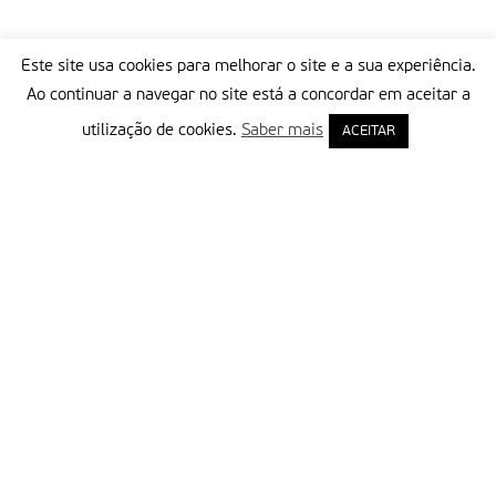
Este site usa cookies para melhorar o site e a sua experiência.
Ao continuar a navegar no site está a concordar em aceitar a
utilização de cookies.
Saber mais
ACEITAR
Delegação Portuguesa do Instituto Missionário da Consolata
Morada:
Rua Francisco Marto, 52, Apartado 5
2496-908 FÁTIMA
Tel.:
249 539 430 / 249 539 460
Emails.:
redacao@fatimamissionaria.pt /
assinaturas@fatimamissionaria.pt
Informações