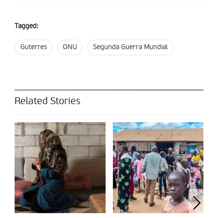
“lembrar as lições de 1945 e trabalhar em conjunto para
acabar com a pandemia e construir um futuro de paz,
Tagged:
segurança e dignidade para todos”.
Guterres
ONU
Segunda Guerra Mundial
Partilhar isto:
Related Stories