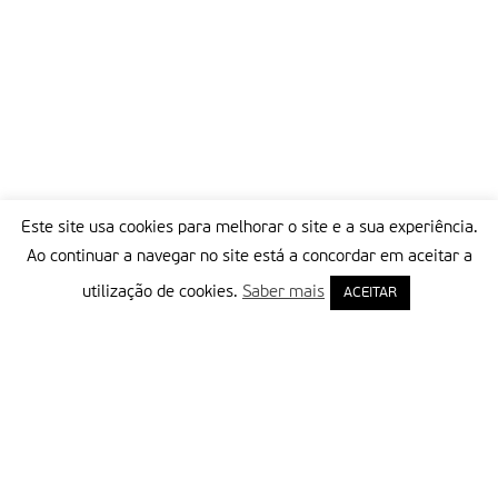
Este site usa cookies para melhorar o site e a sua experiência.
Ao continuar a navegar no site está a concordar em aceitar a
utilização de cookies.
Saber mais
ACEITAR
Delegação Portuguesa do Instituto Missionário da Consolata
Morada:
Rua Francisco Marto, 52, Apartado 5
2496-908 FÁTIMA