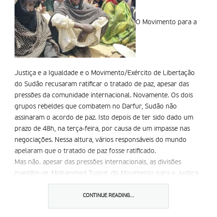
O Movimento para a
Justiça e a Igualdade e o Movimento/Exército de Libertação
do Sudão recusaram ratificar o tratado de paz, apesar das
pressões da comunidade internacional. Novamente. Os dois
grupos rebeldes que combatem no Darfur, Sudão não
assinaram o acordo de paz. Isto depois de ter sido dado um
prazo de 48h, na terça-feira, por causa de um impasse nas
negociações. Nessa altura, vários responsáveis do mundo
apelaram que o tratado de paz fosse ratificado.
Mas não. apesar das pressões internacionais, as divisões
mantêm-se. Mohammed Tugod, do Movimento para a Justiça
e a Igualdade (JEM), afirmou que o projecto de paz da União
africana não respondeu às exigências do seu grupo. O JEM
CONTINUE READING...
pretende que os três estados do Darfur sejam reunidos numa