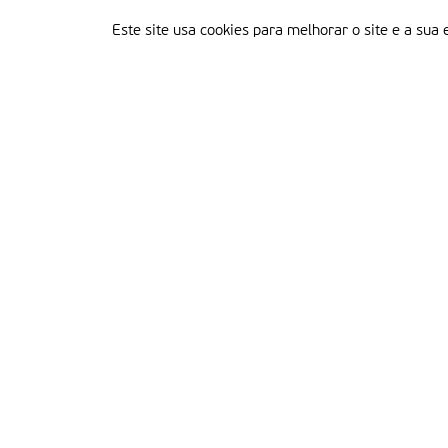
Este site usa cookies para melhorar o site e a sua 
Delegação Portuguesa do Instituto Missionário da Consolata
Morada:
Rua Francisco Marto, 52, Apartado 5
2496-908 FÁTIMA
Tel.:
249 539 430 / 249 539 460
Emails.:
redacao@fatimamissionaria.pt /
assinaturas@fatimamissionaria.pt