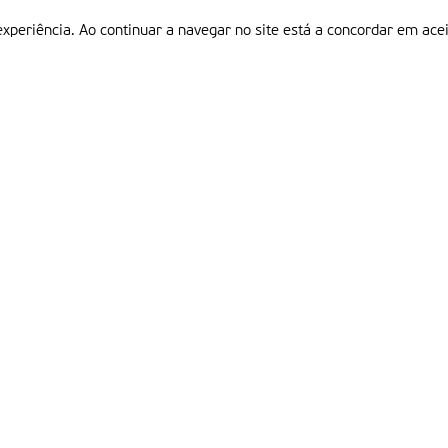
experiência. Ao continuar a navegar no site está a concordar em acei
Informações
P
QUEM SOMOS
ESTATUTO EDITORIAL
Em
FICHA TÉCNICA
LINKS
POLÍTICA DE PRIVACIDADE
CONTACTOS