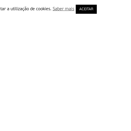
tar a utilização de cookies.
Saber mais
ACEITAR
rimeiro Nome
ail
Leia e aceite a Política de Privacidade