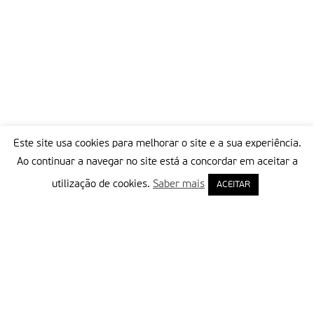
Este site usa cookies para melhorar o site e a sua experiência.
Ao continuar a navegar no site está a concordar em aceitar a
utilização de cookies.
Saber mais
ACEITAR
Delegação Portuguesa do Instituto Missionário da Consolata
Morada:
Rua Francisco Marto, 52, Apartado 5
2496-908 FÁTIMA