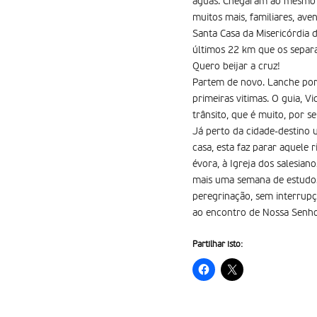
águas. Chegaram ao mesmo t
muitos mais, familiares, ave
Santa Casa da Misericórdia 
últimos 22 km que os separ
Quero beijar a cruz!
Partem de novo. Lanche por 
primeiras vitimas. O guia, Vi
trânsito, que é muito, por se
Já perto da cidade-destino 
casa, esta faz parar aquele 
évora, à Igreja dos salesian
mais uma semana de estudos,
peregrinação, sem interrupç
ao encontro de Nossa Senho
Partilhar isto: