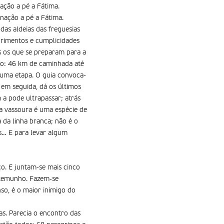
ação a pé a Fátima.
nação a pé a Fátima.
as aldeias das freguesias
rimentos e cumplicidades
s os que se preparam para a
no: 46 km de caminhada até
r uma etapa. O guia convoca-
 em seguida, dá os últimos
 a pode ultrapassar; atrás
, a vassoura é uma espécie de
a da linha branca; não é o
as… E para levar algum
. E juntam-se mais cinco
stemunho. Fazem-se
so, é o maior inimigo do
s. Parecia o encontro das