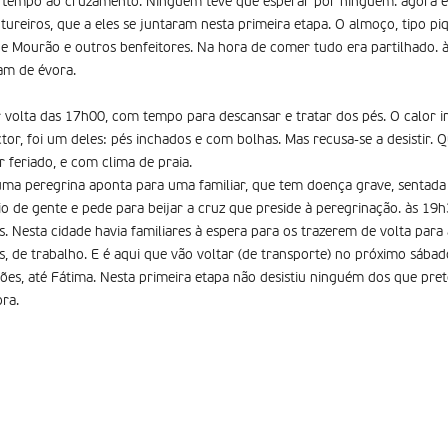
empo ao cruzamento. Ninguém teve que esperar por ninguém. agora es
ntureiros, que a eles se juntaram nesta primeira etapa. O almoço, tipo piq
de Mourão e outros benfeitores. Na hora de comer tudo era partilhado.
am de évora.
volta das 17h00, com tempo para descansar e tratar dos pés. O calor int
ctor, foi um deles: pés inchados e com bolhas. Mas recusa-se a desistir. 
r feriado, e com clima de praia.
uma peregrina aponta para uma familiar, que tem doença grave, sentada 
rio de gente e pede para beijar a cruz que preside à peregrinação. às 1
os. Nesta cidade havia familiares à espera para os trazerem de volta para
 de trabalho. E é aqui que vão voltar (de transporte) no próximo sábad
ões, até Fátima. Nesta primeira etapa não desistiu ninguém dos que pr
ra.