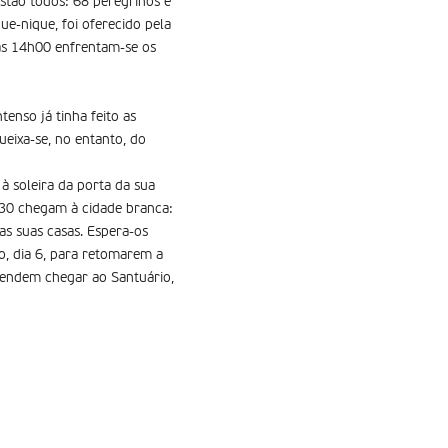
tão todos: 68 peregrinos e
ue-nique, foi oferecido pela
 às 14h00 enfrentam-se os
enso já tinha feito as
Queixa-se, no entanto, do
à soleira da porta da sua
9h30 chegam à cidade branca:
 as suas casas. Espera-os
o, dia 6, para retomarem a
etendem chegar ao Santuário,