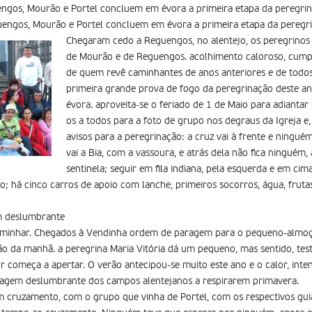
ngos, Mourão e Portel concluem em évora a primeira etapa da peregrin
engos, Mourão e Portel concluem em évora a primeira etapa da peregri
Chegaram cedo a Reguengos, no alentejo, os peregrinos d
de Mourão e de Reguengos. acolhimento caloroso, cump
de quem revê caminhantes de anos anteriores e de todo
primeira grande prova de fogo da peregrinação deste a
évora. aproveita-se o feriado de 1 de Maio para adianta
os a todos para a foto de grupo nos degraus da Igreja e,
avisos para a peregrinação: a cruz vai à frente e ninguém
vai a Bia, com a vassoura, e atrás dela não fica ninguém
sentinela; seguir em fila indiana, pela esquerda e em cim
o; há cinco carros de apoio com lanche, primeiros socorros, água, frut
em deslumbrante
minhar. Chegados à Vendinha ordem de paragem para o pequeno-almoço
ão da manhã. a peregrina Maria Vitória dá um pequeno, mas sentido, te
r começa a apertar. O verão antecipou-se muito este ano e o calor, inten
isagem deslumbrante dos campos alentejanos a respirarem primavera.
 cruzamento, com o grupo que vinha de Portel, com os respectivos guia