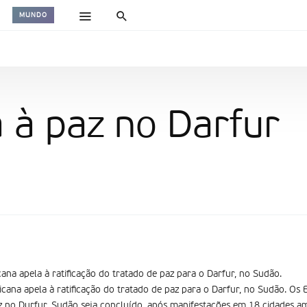
MUNDO
 à paz no Darfur
ana apela à ratificação do tratado de paz para o Darfur, no Sudão.
cana apela à ratificação do tratado de paz para o Darfur, no Sudão. Os
 no Durfur, Sudão seja concluí­do. após manifestações em 18 cidades am