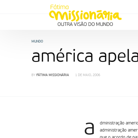
MUNDO
américa apela
BY
FÁTIMA MISSIONÁRIA
1 DE MAIO, 2006
a
dministração americ
administração ameri
que o acordo de paz