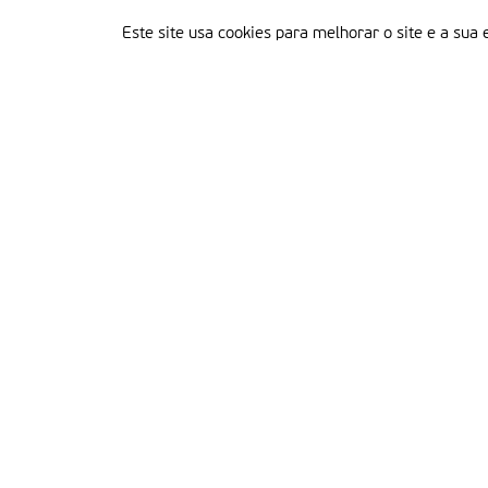
Este site usa cookies para melhorar o site e a sua 
Delegação Portuguesa do Instituto Missionário da Consolata
Morada:
Rua Francisco Marto, 52, Apartado 5
2496-908 FÁTIMA
Tel.:
249 539 430 / 249 539 460
Emails.:
redacao@fatimamissionaria.pt /
assinaturas@fatimamissionaria.pt