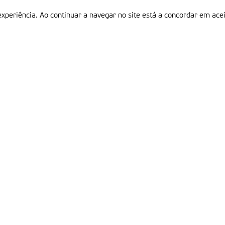
experiência. Ao continuar a navegar no site está a concordar em acei
Informações
P
QUEM SOMOS
ESTATUTO EDITORIAL
Em
FICHA TÉCNICA
LINKS
POLÍTICA DE PRIVACIDADE
CONTACTOS