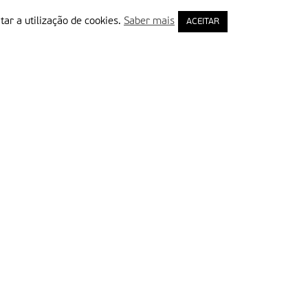
tar a utilização de cookies.
Saber mais
ACEITAR
rimeiro Nome
ail
Leia e aceite a Política de Privacidade