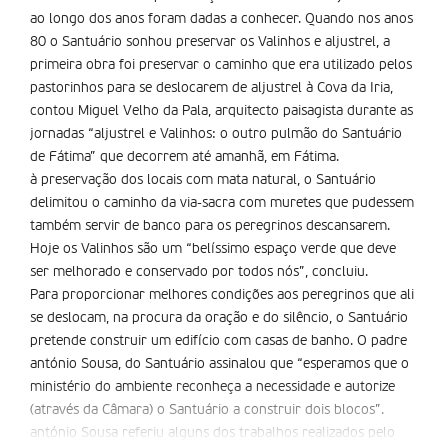
ao longo dos anos foram dadas a conhecer. Quando nos anos
80 o Santuário sonhou preservar os Valinhos e aljustrel, a
primeira obra foi preservar o caminho que era utilizado pelos
pastorinhos para se deslocarem de aljustrel à Cova da Iria,
contou Miguel Velho da Pala, arquitecto paisagista durante as
jornadas “aljustrel e Valinhos: o outro pulmão do Santuário
de Fátima” que decorrem até amanhã, em Fátima.
à preservação dos locais com mata natural, o Santuário
delimitou o caminho da via-sacra com muretes que pudessem
também servir de banco para os peregrinos descansarem.
Hoje os Valinhos são um “belíssimo espaço verde que deve
ser melhorado e conservado por todos nós”, concluiu.
Para proporcionar melhores condições aos peregrinos que ali
se deslocam, na procura da oração e do silêncio, o Santuário
pretende construir um edifício com casas de banho. O padre
antónio Sousa, do Santuário assinalou que “esperamos que o
ministério do ambiente reconheça a necessidade e autorize
(através da Câmara) o Santuário a construir dois blocos”.
antónio Sousa referiu alguns dos trabalhos realizados pelo