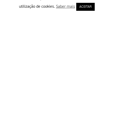
utilização de cookies.
Saber mais
ACEITAR
Delegação Portuguesa do Instituto Missionário da Consolata
Morada:
Rua Francisco Marto, 52, Apartado 5
2496-908 FÁTIMA
Tel.:
249 539 430 / 249 539 460
Emails.:
redacao@fatimamissionaria.pt /
assinaturas@fatimamissionaria.pt
Informações
Primeiro Nome