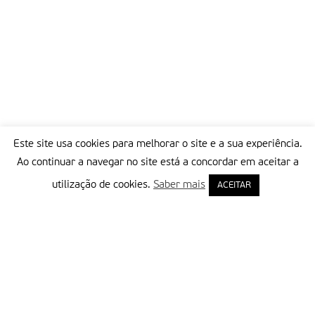
Este site usa cookies para melhorar o site e a sua experiência.
Ao continuar a navegar no site está a concordar em aceitar a
utilização de cookies.
Saber mais
ACEITAR
Delegação Portuguesa do Instituto Missionário da Consolata
Morada:
Rua Francisco Marto, 52, Apartado 5
2496-908 FÁTIMA