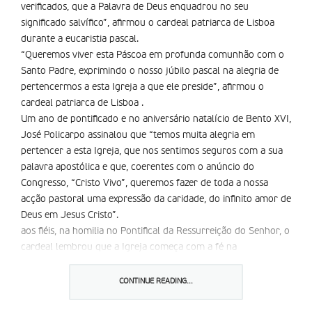
verificados, que a Palavra de Deus enquadrou no seu
significado salví­fico”, afirmou o cardeal patriarca de Lisboa
durante a eucaristia pascal.
“Queremos viver esta Páscoa em profunda comunhão com o
Santo Padre, exprimindo o nosso júbilo pascal na alegria de
pertencermos a esta Igreja a que ele preside”, afirmou o
cardeal patriarca de Lisboa .
Um ano de pontificado e no aniversário natalí­cio de Bento XVI,
José Policarpo assinalou que “temos muita alegria em
pertencer a esta Igreja, que nos sentimos seguros com a sua
palavra apostólica e que, coerentes com o anúncio do
Congresso, “Cristo Vivo”, queremos fazer de toda a nossa
acção pastoral uma expressão da caridade, do infinito amor de
Deus em Jesus Cristo”.
aos fiéis, na homilia no Pontifical da Ressurreição do Senhor, o
cardeal lembrou que a Igreja começa com a fé na
Ressurreição. ” a fé pascal tem fundamento nos factos, mas
não é uma mera verificação factual. Mas também não é,
CONTINUE READING...
apenas, uma convicção transmitida de geração em geração,
porque a Palavra sem a densidade do acontecimento, torna-se