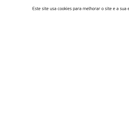
Este site usa cookies para melhorar o site e a sua 
Delegação Portuguesa do Instituto Missionário da Consolata
Morada:
Rua Francisco Marto, 52, Apartado 5
2496-908 FÁTIMA
Tel.:
249 539 430 / 249 539 460
Emails.:
redacao@fatimamissionaria.pt /
assinaturas@fatimamissionaria.pt