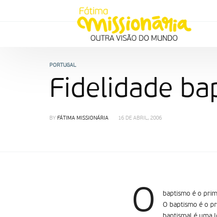
PORTUGAL
Fidelidade b
BY
FÁTIMA MISSIONÁRIA
16 DE ABRIL, 2006
O
baptismo é o prim
O baptismo é o pr
baptismal é uma l