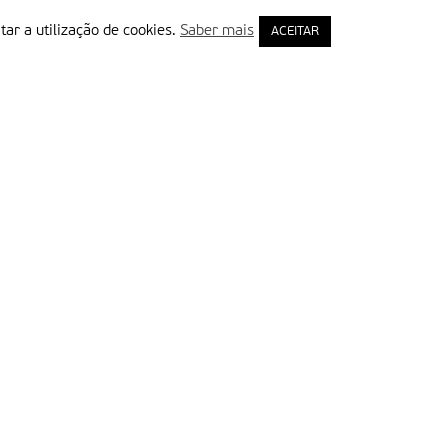
tar a utilização de cookies.
Saber mais
ACEITAR
rimeiro Nome
ail
Leia e aceite a Política de Privacidade