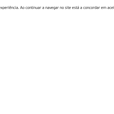
experiência. Ao continuar a navegar no site está a concordar em acei
Informações
P
QUEM SOMOS
ESTATUTO EDITORIAL
Em
FICHA TÉCNICA
LINKS
POLÍTICA DE PRIVACIDADE
CONTACTOS