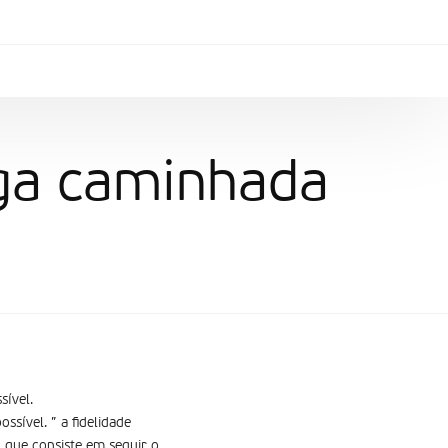
nga caminhada
sível.
sível. ” a fidelidade
 que consiste em seguir o