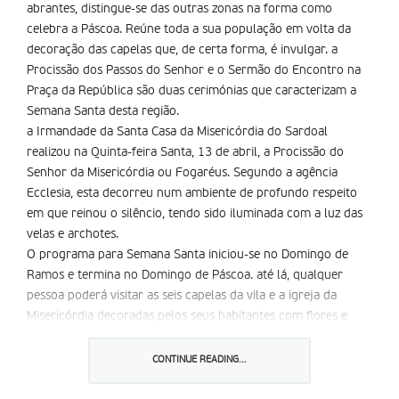
abrantes, distingue-se das outras zonas na forma como
celebra a Páscoa. Reúne toda a sua população em volta da
decoração das capelas que, de certa forma, é invulgar. a
Procissão dos Passos do Senhor e o Sermão do Encontro na
Praça da República são duas cerimónias que caracterizam a
Semana Santa desta região.
a Irmandade da Santa Casa da Misericórdia do Sardoal
realizou na Quinta-feira Santa, 13 de abril, a Procissão do
Senhor da Misericórdia ou Fogaréus. Segundo a agência
Ecclesia, esta decorreu num ambiente de profundo respeito
em que reinou o silêncio, tendo sido iluminada com a luz das
velas e archotes.
O programa para Semana Santa iniciou-se no Domingo de
Ramos e termina no Domingo de Páscoa. até lá, qualquer
pessoa poderá visitar as seis capelas da vila e a igreja da
Misericórdia decoradas pelos seus habitantes com flores e
plantas naturais.
Da Quinta-feira Santa a Domingo de Páscoa, os visitantes
CONTINUE READING...
dessas capelas poderão apreciar os tapetes feitos com pétalas
de flores, verduras naturais e outros artefactos.