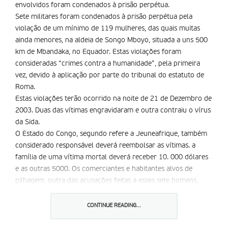
envolvidos foram condenados à prisão perpétua.
Sete militares foram condenados à prisão perpétua pela
violação de um mínimo de 119 mulheres, das quais muitas
ainda menores, na aldeia de Songo Mboyo, situada a uns 500
km de Mbandaka, no Equador. Estas violações foram
consideradas “crimes contra a humanidade”, pela primeira
vez, devido à aplicação por parte do tribunal do estatuto de
Roma.
Estas violações terão ocorrido na noite de 21 de Dezembro de
2003. Duas das vítimas engravidaram e outra contraiu o ví­rus
da Sida.
O Estado do Congo, segundo refere a Jeuneafrique, também
considerado responsável deverá reembolsar as vítimas. a
família de uma vítima mortal deverá receber 10. 000 dólares
e as outras 5000. Os comerciantes e habitantes alvos de
pilhagem, outra das acusações feitas a esses sete homens,
deverão ser indemnizados com consertos que vão desde os
200 a 500 dólares.
CONTINUE READING...
Partilhar isto: