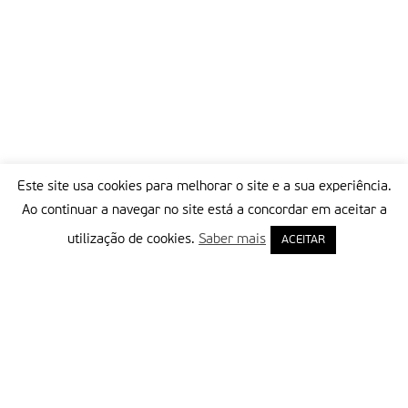
Este site usa cookies para melhorar o site e a sua experiência.
Ao continuar a navegar no site está a concordar em aceitar a
utilização de cookies.
Saber mais
ACEITAR
Delegação Portuguesa do Instituto Missionário da Consolata
Morada:
Rua Francisco Marto, 52, Apartado 5
2496-908 FÁTIMA