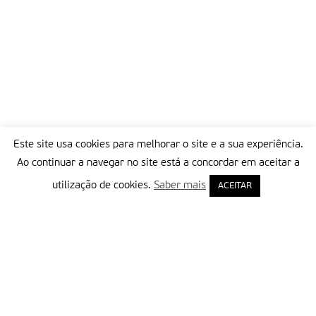
Este site usa cookies para melhorar o site e a sua experiência.
Ao continuar a navegar no site está a concordar em aceitar a
utilização de cookies.
Saber mais
ACEITAR
Delegação Portuguesa do Instituto Missionário da Consolata
Morada:
Rua Francisco Marto, 52, Apartado 5
2496-908 FÁTIMA