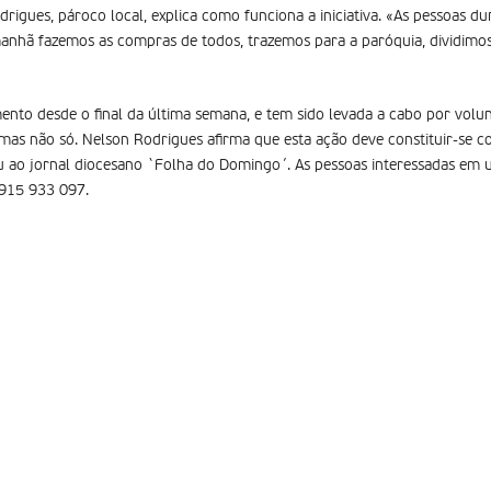
drigues, pároco local, explica como funciona a iniciativa. «As pessoas d
manhã fazemos as compras de todos, trazemos para a paróquia, dividimos
mento desde o final da última semana, e tem sido levada a cabo por volun
 mas não só. Nelson Rodrigues afirma que esta ação deve constituir-se c
 ao jornal diocesano `Folha do Domingo´. As pessoas interessadas em u
915 933 097.