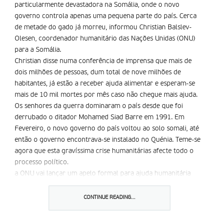
particularmente devastadora na Somália, onde o novo
governo controla apenas uma pequena parte do país. Cerca
de metade do gado já morreu, informou Christian Balslev-
Olesen, coordenador humanitário das Nações Unidas (ONU)
para a Somália.
Christian disse numa conferência de imprensa que mais de
dois milhões de pessoas, dum total de nove milhões de
habitantes, já estão a receber ajuda alimentar e esperam-se
mais de 10 mil mortes por mês caso não chegue mais ajuda.
Os senhores da guerra dominaram o país desde que foi
derrubado o ditador Mohamed Siad Barre em 1991. Em
Fevereiro, o novo governo do país voltou ao solo somali, até
então o governo encontrava-se instalado no Quénia. Teme-se
agora que esta graví­ssima crise humanitárias afecte todo o
processo político.
a ONU vai lançar um apelo formal para ajuda humanitária
esta sexta-feira, destinada a várias nações africanas. Só para a
Somália são necessários 326 milhões de dólares.
CONTINUE READING...
Partilhar isto: