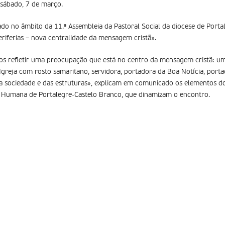
 sábado, 7 de março.
o no âmbito da 11.ª Assembleia da Pastoral Social da diocese de Porta
riferias – nova centralidade da mensagem cristã».
 refletir uma preocupação que está no centro da mensagem cristã: uma
Igreja com rosto samaritano, servidora, portadora da Boa Notícia, port
da sociedade e das estruturas», explicam em comunicado os elementos d
de Humana de Portalegre-Castelo Branco, que dinamizam o encontro.