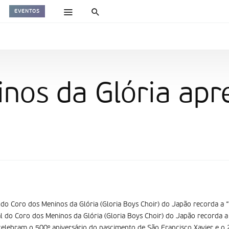
EVENTOS
inos da Glória ap
 do Coro dos Meninos da Glória (Gloria Boys Choir) do Japão recorda a 
l do Coro dos Meninos da Glória (Gloria Boys Choir) do Japão recorda a
elebram o 500º aniversário do nascimento de São Francisco Xavier e o 