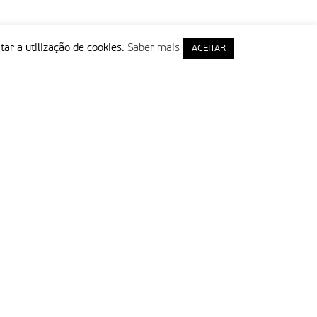
tar a utilização de cookies.
Saber mais
ACEITAR
rimeiro Nome
ail
Leia e aceite a Política de Privacidade