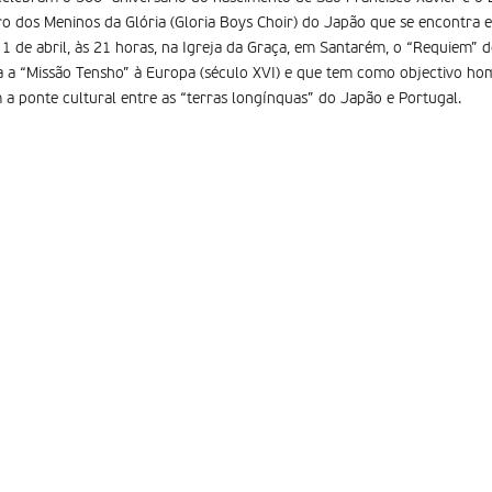
o dos Meninos da Glória (Gloria Boys Choir) do Japão que se encontra 
1 de abril, às 21 horas, na Igreja da Graça, em Santarém, o “Requiem” d
 a “Missão Tensho” à Europa (século XVI) e que tem como objectivo ho
 a ponte cultural entre as “terras longí­nquas” do Japão e Portugal.