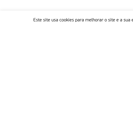
Este site usa cookies para melhorar o site e a sua 
Delegação Portuguesa do Instituto Missionário da Consolata
Morada:
Rua Francisco Marto, 52, Apartado 5
2496-908 FÁTIMA
Tel.:
249 539 430 / 249 539 460
Emails.:
redacao@fatimamissionaria.pt /
assinaturas@fatimamissionaria.pt