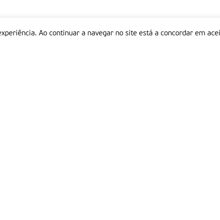
experiência. Ao continuar a navegar no site está a concordar em acei
Informações
P
QUEM SOMOS
ESTATUTO EDITORIAL
Em
FICHA TÉCNICA
LINKS
POLÍTICA DE PRIVACIDADE
CONTACTOS