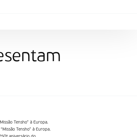
resentam
“Missão Tensho” à Europa.
 “Missão Tensho” à Europa.
250º aniversário do