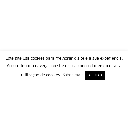
Este site usa cookies para melhorar o site e a sua experiência.
Ao continuar a navegar no site está a concordar em aceitar a
utilização de cookies.
Saber mais
ACEITAR
Delegação Portuguesa do Instituto Missionário da Consolata
Morada:
Rua Francisco Marto, 52, Apartado 5
2496-908 FÁTIMA