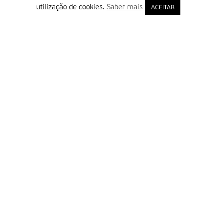
utilização de cookies.
Saber mais
ACEITAR
Delegação Portuguesa do Instituto Missionário da Consolata
Morada:
Rua Francisco Marto, 52, Apartado 5
2496-908 FÁTIMA
Tel.:
249 539 430 / 249 539 460
Emails.:
redacao@fatimamissionaria.pt /
assinaturas@fatimamissionaria.pt
Informações
Primeiro Nome