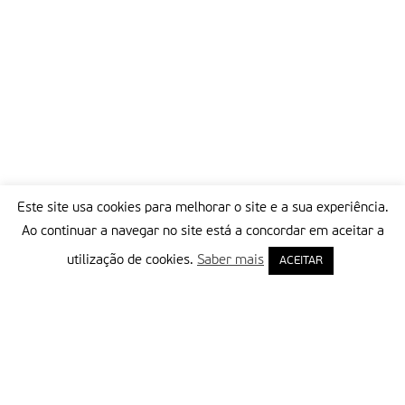
Este site usa cookies para melhorar o site e a sua experiência.
Ao continuar a navegar no site está a concordar em aceitar a
utilização de cookies.
Saber mais
ACEITAR
Delegação Portuguesa do Instituto Missionário da Consolata
Morada:
Rua Francisco Marto, 52, Apartado 5