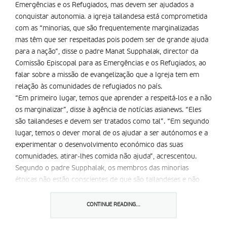
Emergências e os Refugiados, mas devem ser ajudados a
conquistar autonomia. a igreja tailandesa está comprometida
com as “minorias, que são frequentemente marginalizadas
mas têm que ser respeitadas pois podem ser de grande ajuda
para a nação”, disse o padre Manat Supphalak, director da
Comissão Episcopal para as Emergências e os Refugiados, ao
falar sobre a missão de evangelização que a Igreja tem em
relação às comunidades de refugiados no país.
“Em primeiro lugar, temos que aprender a respeitá-los e a não
os marginalizar”, disse à agência de notícias asianews. “Eles
são tailandeses e devem ser tratados como tal”. “Em segundo
lugar, temos o dever moral de os ajudar a ser autónomos e a
experimentar o desenvolvimento económico das suas
comunidades. atirar-lhes comida não ajuda”, acrescentou.
Segundo o padre Supphalak, os membros das minorias
étnicas não estão conscientes de que são tailandeses e não
aplicam para os programas educacionais e de saúde do
governo. Os empréstimos governamentais não são investidos
CONTINUE READING...
e para pagar são obrigados a vender o que compraram,
ficando tudo na mesma.