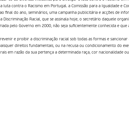
r a luta contra o Racismo em Portugal. a Comissão para a Igualdade e Co
 ao final do ano, seminários, uma campanha publicitária e acções de inf
a Discriminação Racial, que se assinala hoje, o secretário daquele orga
criada pelo Governo em 2000, não seja suficientemente conhecida e que 
evenir e proibir a discriminação racial sob todas as formas e sancionar 
aisquer direitos fundamentais, ou na recusa ou condicionamento do exer
urais em razão da sua pertença a determinada raça, cor nacionalidade ou