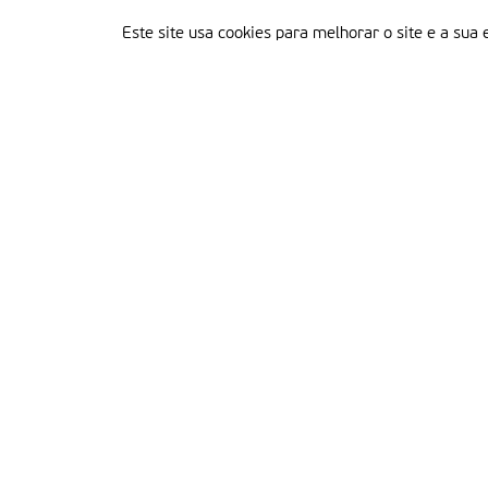
Este site usa cookies para melhorar o site e a sua 
Delegação Portuguesa do Instituto Missionário da Consolata
Morada:
Rua Francisco Marto, 52, Apartado 5
2496-908 FÁTIMA
Tel.:
249 539 430 / 249 539 460
Emails.:
redacao@fatimamissionaria.pt /
assinaturas@fatimamissionaria.pt