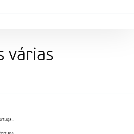
s várias
ortugal.
Portugal.