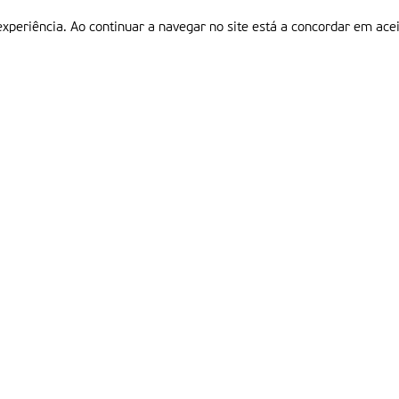
experiência. Ao continuar a navegar no site está a concordar em acei
Informações
P
QUEM SOMOS
ESTATUTO EDITORIAL
Em
FICHA TÉCNICA
LINKS
POLÍTICA DE PRIVACIDADE
CONTACTOS