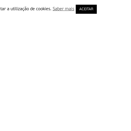
tar a utilização de cookies.
Saber mais
ACEITAR
rimeiro Nome
ail
Leia e aceite a Política de Privacidade