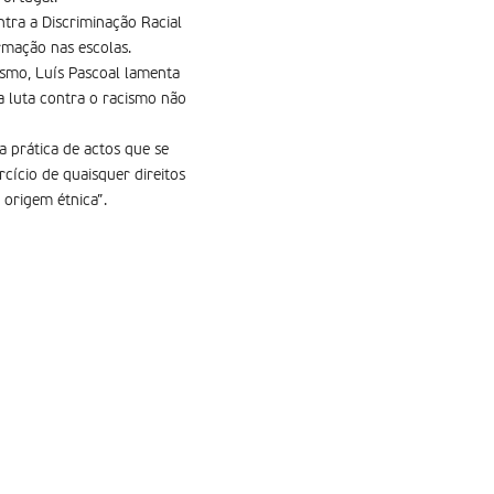
ntra a Discriminação Racial
ormação nas escolas.
nismo, Luís Pascoal lamenta
a luta contra o racismo não
a prática de actos que se
cício de quaisquer direitos
 origem étnica”.