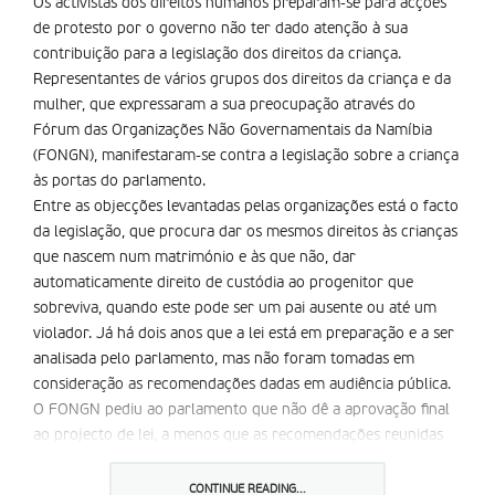
Os activistas dos direitos humanos preparam-se para acções
de protesto por o governo não ter dado atenção à sua
contribuição para a legislação dos direitos da criança.
Representantes de vários grupos dos direitos da criança e da
mulher, que expressaram a sua preocupação através do
Fórum das Organizações Não Governamentais da Namí­bia
(FONGN), manifestaram-se contra a legislação sobre a criança
às portas do parlamento.
Entre as objecções levantadas pelas organizações está o facto
da legislação, que procura dar os mesmos direitos às crianças
que nascem num matrimónio e às que não, dar
automaticamente direito de custódia ao progenitor que
sobreviva, quando este pode ser um pai ausente ou até um
violador. Já há dois anos que a lei está em preparação e a ser
analisada pelo parlamento, mas não foram tomadas em
consideração as recomendações dadas em audiência pública.
O FONGN pediu ao parlamento que não dê a aprovação final
ao projecto de lei, a menos que as recomendações reunidas
em audição pública sejam incorporadas. as organizações não
governamentais sugerem que os progenitores possam aplicar
CONTINUE READING...