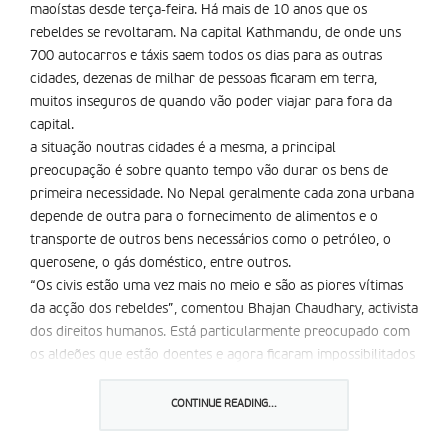
maoí­stas desde terça-feira. Há mais de 10 anos que os
rebeldes se revoltaram. Na capital Kathmandu, de onde uns
700 autocarros e táxis saem todos os dias para as outras
cidades, dezenas de milhar de pessoas ficaram em terra,
muitos inseguros de quando vão poder viajar para fora da
capital.
a situação noutras cidades é a mesma, a principal
preocupação é sobre quanto tempo vão durar os bens de
primeira necessidade. No Nepal geralmente cada zona urbana
depende de outra para o fornecimento de alimentos e o
transporte de outros bens necessários como o petróleo, o
querosene, o gás doméstico, entre outros.
“Os civis estão uma vez mais no meio e são as piores vítimas
da acção dos rebeldes”, comentou Bhajan Chaudhary, activista
dos direitos humanos. Está particularmente preocupado com
os aldeões que estão doentes e agora ficaram impossibilitados
de viajar para ter assistência médica. “Mesmo os carros
privados e os táxis deixaram de viajar”, até agora só as
CONTINUE READING...
ambulâncias têm tido autorização para viajar mas em número
limitado.